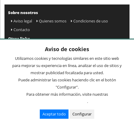
Sobre nosotros
Aviso legal
Quienes somos
Condiciones de uso
Contacto
Otros links
Mapa web
Preguntas frecuentes
Mi cuenta
Aviso de cookies
Condiciones de envío y devolución
Utilizamos cookies y tecnologías similares en este sitio web
Newsletter
para mejorar su experiencia en línea, analizar el uso de sitios y
mostrar publicidad focalizada para usted.
Puede administrar las cookies haciendo clic en el botón
Acepto
privacidad
Enviar »
"Configurar".
Para obtener más información, visite nuestras
Condiciones de uso
.
Términos comunes
Mesas
Recibidores
Cuadros y espejos
Sillas
Aceptar todo
Configurar
Mueble auxiliar
Lámparas
© 2016 mueblesvintage.com