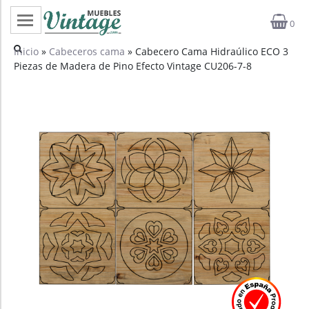
0
Categorías
Inicio
»
Cabeceros cama
» Cabecero Cama Hidraúlico ECO 3
Piezas de Madera de Pino Efecto Vintage CU206-7-8
Top ventas
Outlet
Novedades
Estilos
Proyectos
Profesionales
Noticias
Contacto