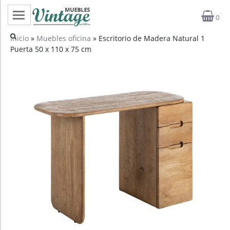
0
Categorías
Inicio
»
Muebles oficina
» Escritorio de Madera Natural 1
Puerta 50 x 110 x 75 cm
Top ventas
Outlet
Novedades
Estilos
Proyectos
Profesionales
Noticias
Contacto