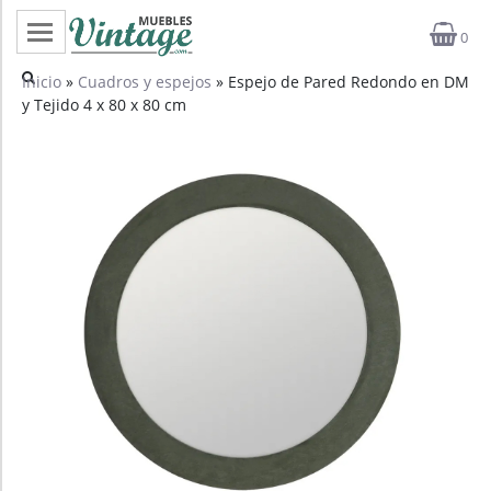
0
Categorías
Inicio
»
Cuadros y espejos
» Espejo de Pared Redondo en DM
y Tejido 4 x 80 x 80 cm
Top ventas
Outlet
Novedades
Estilos
Proyectos
Profesionales
Noticias
Contacto