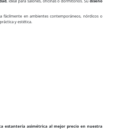
idad
, ideal para salones, oficinas o dormitorios. Su
diseño
arla fácilmente en ambientes contemporáneos, nórdicos o
ráctica y estética.
ta estantería asimétrica al mejor precio en nuestra