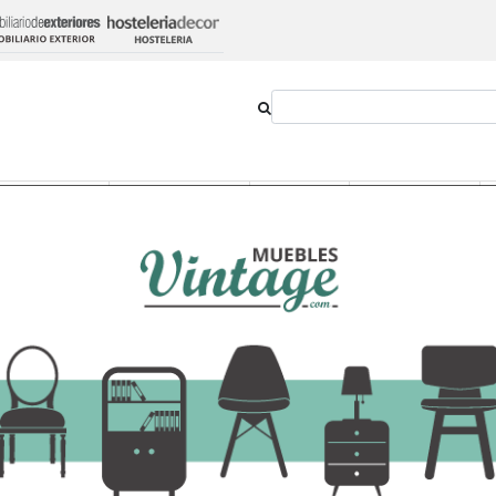
Outlet
Novedades
Estilos
Proyectos
Albar 28,6 x 110 x 152,5 cm
Estantería Blanco S
152,5 cm
157,01 €
184,72 €
-
+
Añadir al ca
Ver opciones
IVA incluido en el precio
Transporte:
14,52€