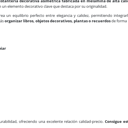
estantería decorativa asimétrica fabricada en melamina de alta cal
n un elemento decorativo clave que destaca por su originalidad.
ea un equilibrio perfecto entre elegancia y calidez, permitiendo integr
rás
organizar libros, objetos decorativos, plantas o recuerdos
de forma p
piar
rabilidad, ofreciendo una excelente relación calidad-precio.
Consigue es