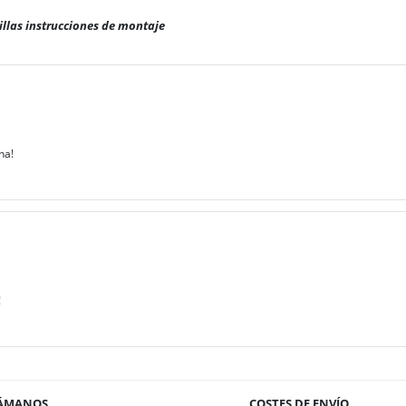
illas instrucciones de montaje
na!
!
ÁMANOS
COSTES DE ENVÍO