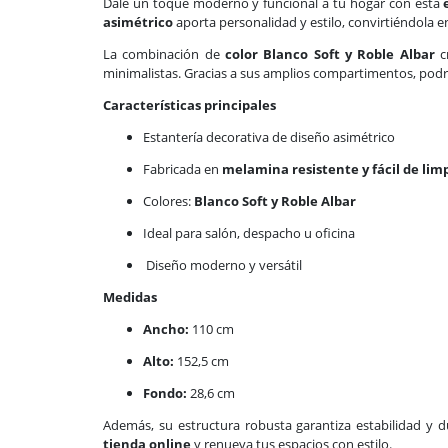
Dale un toque moderno y funcional a tu hogar con esta
asimétrico
aporta personalidad y estilo, convirtiéndola e
La combinación de
color Blanco Soft y Roble Albar
cr
minimalistas. Gracias a sus amplios compartimentos, pod
Características principales
Estantería decorativa de diseño asimétrico
Fabricada en
melamina resistente y fácil de lim
Colores:
Blanco Soft y Roble Albar
Ideal para salón, despacho u oficina
Diseño moderno y versátil
Medidas
Ancho:
110 cm
Alto:
152,5 cm
Fondo:
28,6 cm
Además, su estructura robusta garantiza estabilidad y du
tienda online
y renueva tus espacios con estilo.