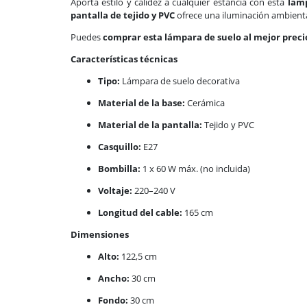
Aporta estilo y calidez a cualquier estancia con esta
lámp
pantalla de tejido y PVC
ofrece una iluminación ambienta
Puedes
comprar esta lámpara de suelo al mejor preci
Características técnicas
Tipo:
Lámpara de suelo decorativa
Material de la base:
Cerámica
Material de la pantalla:
Tejido y PVC
Casquillo:
E27
Bombilla:
1 x 60 W máx. (no incluida)
Voltaje:
220–240 V
Longitud del cable:
165 cm
Dimensiones
Alto:
122,5 cm
Ancho:
30 cm
Fondo:
30 cm