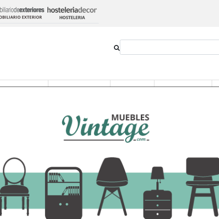
Outlet
Novedades
Estilos
Proyectos
ica 30 x 30 x 122,5 cm
Lámpara de Suelo B
122,5 cm
178,96 €
-
+
Añadir al ca
Ver opciones
IVA incluido en el precio
Transporte:
36,30€