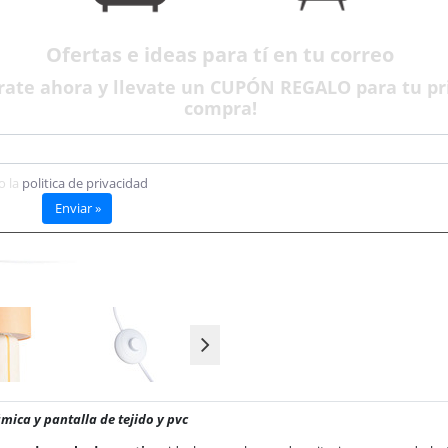
Plazo de entrega aproximado:
6 dí
Disponible
Ofertas e ideas para tí en tu correo
rate ahora y llevate un CUPÓN REGALO para tu p
compra!
o la
politica de privacidad
Enviar »
ica y pantalla de tejido y pvc