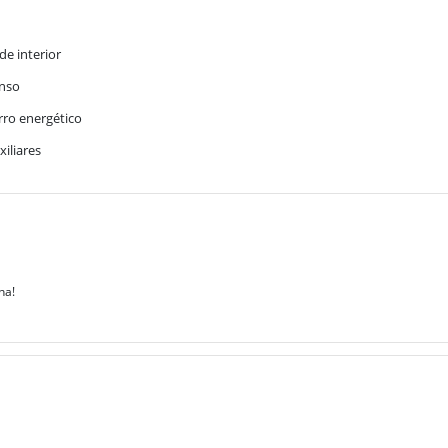
de interior
anso
ro energético
xiliares
na!