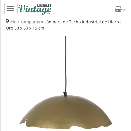
0
Categorías
Inicio
»
Lámparas
» Lámpara de Techo Industrial de Hierro
Oro 50 x 50 x 15 cm
Top ventas
Outlet
Novedades
Estilos
Proyectos
Profesionales
Noticias
Contacto