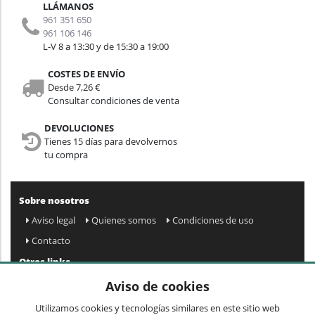
LLÁMANOS
961 351 650
961 106 146
L-V 8 a 13:30 y de 15:30 a 19:00
COSTES DE ENVÍO
Desde 7,26 €
Consultar condiciones de venta
DEVOLUCIONES
Tienes 15 días para devolvernos
tu compra
Sobre nosotros
Aviso legal
Quienes somos
Condiciones de uso
Contacto
Otros links
Mapa web
Preguntas frecuentes
Mi cuenta
Aviso de cookies
Condiciones de envío y devolución
Utilizamos cookies y tecnologías similares en este sitio web