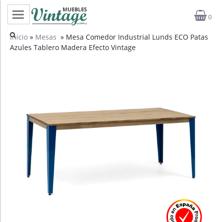
0
Categorías
Inicio
»
Mesas
» Mesa Comedor Industrial Lunds ECO Patas
Azules Tablero Madera Efecto Vintage
Top ventas
Outlet
Novedades
Estilos
Proyectos
Profesionales
Noticias
Contacto