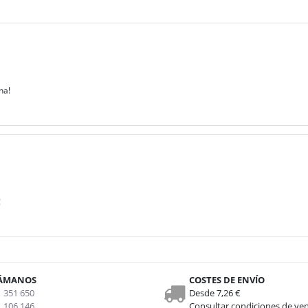
na!
!
ÁMANOS
COSTES DE ENVÍO
 351 650
Desde 7,26 €
 106 146
Consultar condiciones de ve