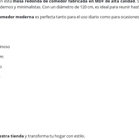
on esta
mesa redonda de comedor fabricada en MDF de alta calidad
.
dernos y minimalistas. Con un diámetro de 120 cm, es ideal para reunir h
comedor moderna
es perfecta tanto para el uso diario como para ocasiones
minoso
cm
o
)
estra tienda
y transforma tu hogar con estilo.