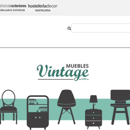
Outlet
Novedades
Estilos
Proyectos
pe 120 x 120 x 75 cm
Mesa Comedor MDF A
75 cm
653,40 €
-
+
Añadir al ca
Ver opciones
IVA incluido en el precio
Transporte:
36,30€