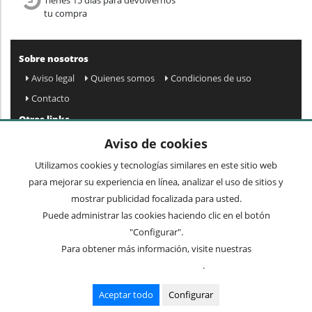
tu compra
Sobre nosotros
Aviso legal
Quienes somos
Condiciones de uso
Contacto
Otros links
Mapa web
Preguntas frecuentes
Mi cuenta
Aviso de cookies
Condiciones de envío y devolución
Utilizamos cookies y tecnologías similares en este sitio web
Newsletter
para mejorar su experiencia en línea, analizar el uso de sitios y
mostrar publicidad focalizada para usted.
Puede administrar las cookies haciendo clic en el botón
Acepto
privacidad
Enviar »
"Configurar".
Para obtener más información, visite nuestras
Condiciones de uso
.
Términos comunes
Mesas
Recibidores
Cuadros y espejos
Sillas
Aceptar todo
Configurar
Mueble auxiliar
Lámparas