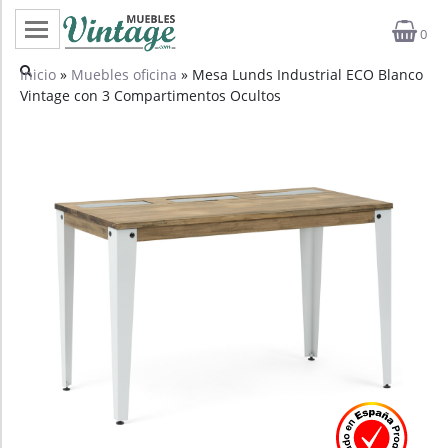
0
Categorías
Inicio
»
Muebles oficina
» Mesa Lunds Industrial ECO Blanco
Vintage con 3 Compartimentos Ocultos
Top ventas
Outlet
Novedades
Estilos
Proyectos
Profesionales
Noticias
Contacto