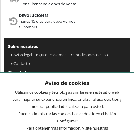
Consultar condiciones de venta
DEVOLUCIONES
Tienes 15 días para devolvernos
tu compra
Sobre nosotros
Aviso legal
Quienes somos
Condiciones de uso
Contacto
Otros links
Mapa web
Preguntas frecuentes
Mi cuenta
Aviso de cookies
Condiciones de envío y devolución
Utilizamos cookies y tecnologías similares en este sitio web
Newsletter
para mejorar su experiencia en línea, analizar el uso de sitios y
mostrar publicidad focalizada para usted.
Puede administrar las cookies haciendo clic en el botón
Acepto
privacidad
Enviar »
"Configurar".
Para obtener más información, visite nuestras