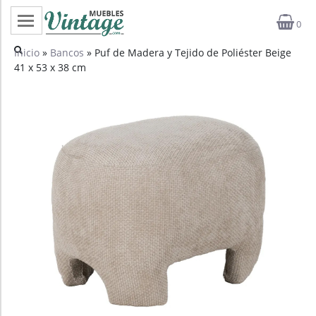
0
Categorías
Inicio
»
Bancos
» Puf de Madera y Tejido de Poliéster Beige
41 x 53 x 38 cm
Top ventas
Outlet
Novedades
Estilos
Proyectos
Profesionales
Noticias
Contacto