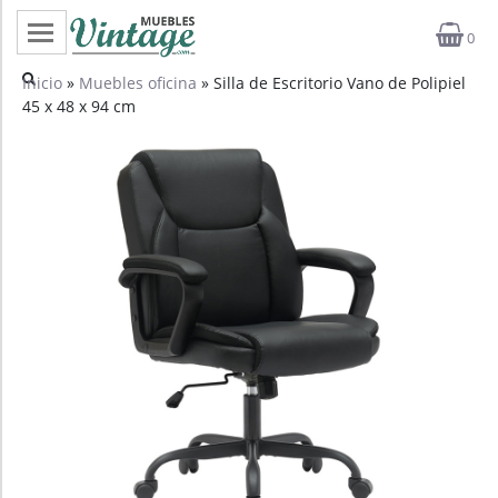
0
Categorías
Inicio
»
Muebles oficina
» Silla de Escritorio Vano de Polipiel
45 x 48 x 94 cm
Top ventas
Outlet
Novedades
Estilos
Proyectos
Profesionales
Noticias
Contacto