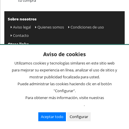
tu compra
Sobre nosotros
Aviso legal
Quienes somos
Condiciones de uso
Contacto
Otros links
Mapa web
Preguntas frecuentes
Mi cuenta
Aviso de cookies
Condiciones de envío y devolución
Utilizamos cookies y tecnologías similares en este sitio web
Newsletter
para mejorar su experiencia en línea, analizar el uso de sitios y
mostrar publicidad focalizada para usted.
Puede administrar las cookies haciendo clic en el botón
Acepto
privacidad
Enviar »
"Configurar".
Para obtener más información, visite nuestras
Condiciones de uso
.
Términos comunes
Mesas
Recibidores
Mueble auxiliar
Sillas
Aceptar todo
Configurar
Lámparas
Cuadros y espejos