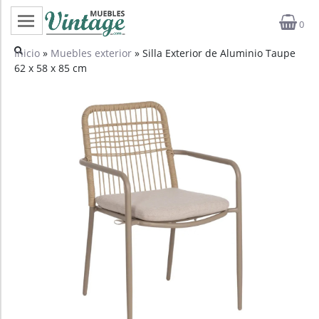
0
Categorías
Inicio
»
Muebles exterior
» Silla Exterior de Aluminio Taupe
62 x 58 x 85 cm
Top ventas
Outlet
Novedades
Estilos
Proyectos
Profesionales
Noticias
Contacto