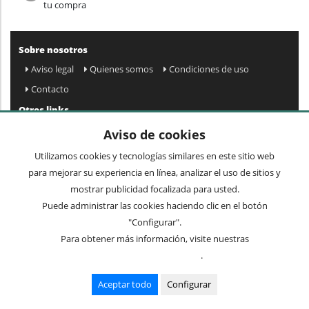
tu compra
Sobre nosotros
Aviso legal
Quienes somos
Condiciones de uso
Contacto
Otros links
Mapa web
Preguntas frecuentes
Mi cuenta
Aviso de cookies
Condiciones de envío y devolución
Utilizamos cookies y tecnologías similares en este sitio web
Newsletter
para mejorar su experiencia en línea, analizar el uso de sitios y
mostrar publicidad focalizada para usted.
Puede administrar las cookies haciendo clic en el botón
Acepto
privacidad
Enviar »
"Configurar".
Para obtener más información, visite nuestras
Condiciones de uso
.
Términos comunes
Recibidores
Mueble auxiliar
Cuadros y espejos
Lámparas
Aceptar todo
Configurar
Mesas
Sillas