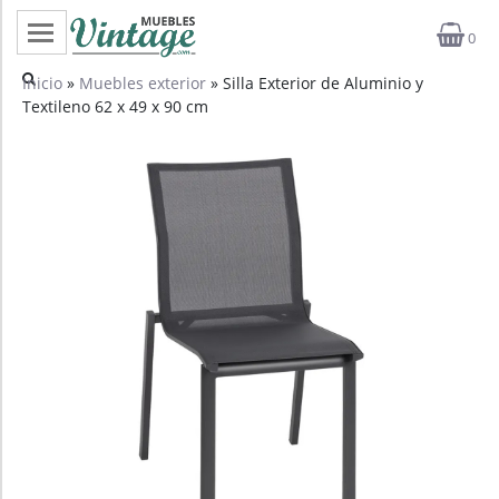
0
Categorías
Inicio
»
Muebles exterior
» Silla Exterior de Aluminio y
Textileno 62 x 49 x 90 cm
Top ventas
Outlet
Novedades
Estilos
Proyectos
Profesionales
Noticias
Contacto