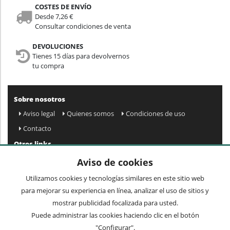
COSTES DE ENVÍO
Desde 7,26 €
Consultar condiciones de venta
DEVOLUCIONES
Tienes 15 días para devolvernos
tu compra
Sobre nosotros
Aviso legal
Quienes somos
Condiciones de uso
Contacto
Otros links
Mapa web
Preguntas frecuentes
Mi cuenta
Aviso de cookies
Condiciones de envío y devolución
Utilizamos cookies y tecnologías similares en este sitio web
Newsletter
para mejorar su experiencia en línea, analizar el uso de sitios y
mostrar publicidad focalizada para usted.
Puede administrar las cookies haciendo clic en el botón
Acepto
privacidad
Enviar »
"Configurar".