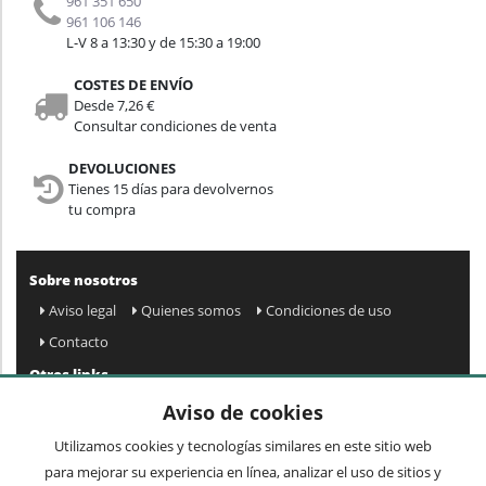
961 351 650
961 106 146
L-V 8 a 13:30 y de 15:30 a 19:00
COSTES DE ENVÍO
Desde 7,26 €
Consultar condiciones de venta
DEVOLUCIONES
Tienes 15 días para devolvernos
tu compra
Sobre nosotros
Aviso legal
Quienes somos
Condiciones de uso
Contacto
Otros links
Mapa web
Preguntas frecuentes
Mi cuenta
Aviso de cookies
Condiciones de envío y devolución
Utilizamos cookies y tecnologías similares en este sitio web
Newsletter
para mejorar su experiencia en línea, analizar el uso de sitios y