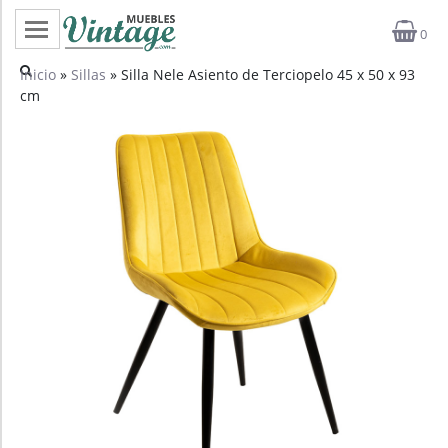
0
Categorías
Inicio
»
Sillas
» Silla Nele Asiento de Terciopelo 45 x 50 x 93
cm
Top ventas
Outlet
Novedades
Estilos
Proyectos
Profesionales
Noticias
Contacto