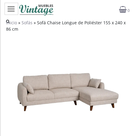
0
Categorías
Inicio
»
Sofás
» Sofá Chaise Longue de Poliéster 155 x 240 x
86 cm
Top ventas
Outlet
Novedades
Estilos
Proyectos
Profesionales
Noticias
Contacto