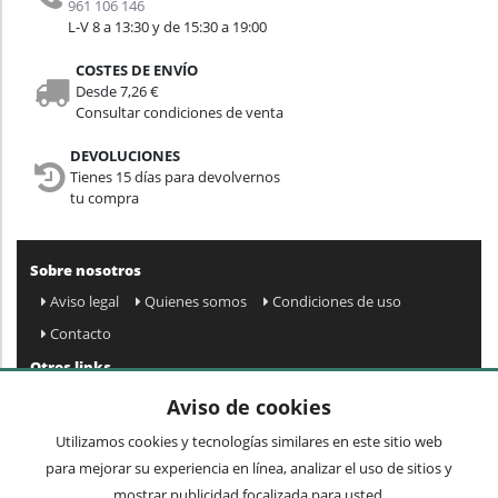
961 106 146
L-V 8 a 13:30 y de 15:30 a 19:00
COSTES DE ENVÍO
Desde 7,26 €
Consultar condiciones de venta
DEVOLUCIONES
Tienes 15 días para devolvernos
tu compra
Sobre nosotros
Aviso legal
Quienes somos
Condiciones de uso
Contacto
Otros links
Mapa web
Preguntas frecuentes
Mi cuenta
Aviso de cookies
Condiciones de envío y devolución
Utilizamos cookies y tecnologías similares en este sitio web
Newsletter
para mejorar su experiencia en línea, analizar el uso de sitios y
mostrar publicidad focalizada para usted.