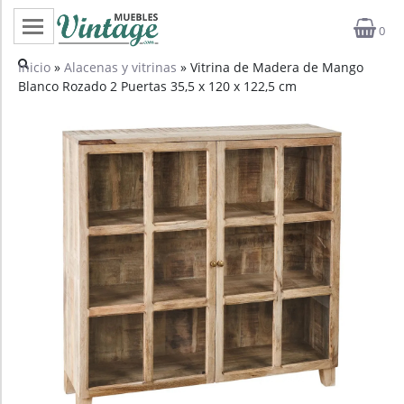
0
Categorías
Inicio
»
Alacenas y vitrinas
» Vitrina de Madera de Mango
Blanco Rozado 2 Puertas 35,5 x 120 x 122,5 cm
Top ventas
Outlet
Novedades
Estilos
Proyectos
Profesionales
Noticias
Contacto