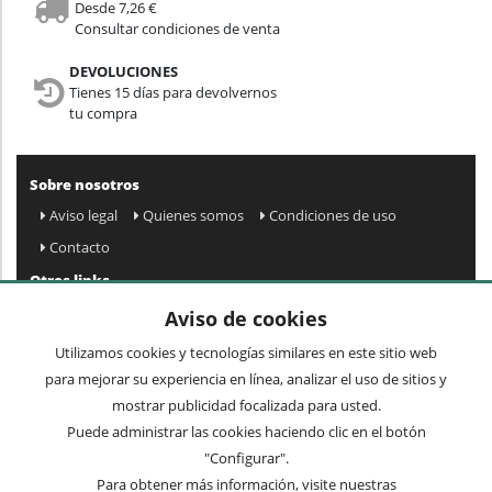
Desde 7,26 €
Consultar condiciones de venta
DEVOLUCIONES
Tienes 15 días para devolvernos
tu compra
Sobre nosotros
Aviso legal
Quienes somos
Condiciones de uso
Contacto
Otros links
Mapa web
Preguntas frecuentes
Mi cuenta
Aviso de cookies
Condiciones de envío y devolución
Utilizamos cookies y tecnologías similares en este sitio web
Newsletter
para mejorar su experiencia en línea, analizar el uso de sitios y
mostrar publicidad focalizada para usted.
Puede administrar las cookies haciendo clic en el botón
Acepto
privacidad
Enviar »
"Configurar".
Para obtener más información, visite nuestras