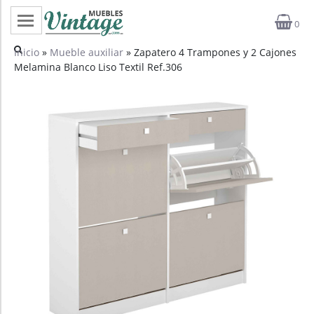
0
Categorías
Inicio
»
Mueble auxiliar
» Zapatero 4 Trampones y 2 Cajones
Melamina Blanco Liso Textil Ref.306
Top ventas
Outlet
Novedades
Estilos
Proyectos
Profesionales
Noticias
Contacto