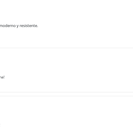
moderno y resistente.
na!
!