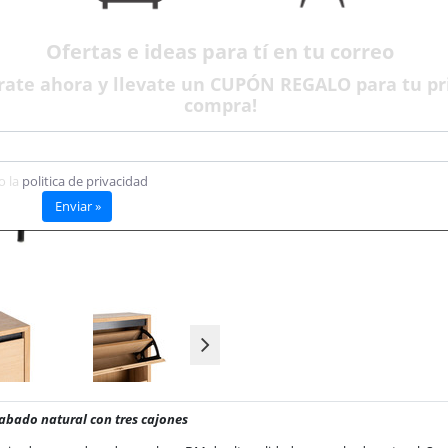
Plazo de entrega aproximado:
6 dí
Disponible
Ofertas e ideas para tí en tu correo
rate ahora y llevate un CUPÓN REGALO para tu p
compra!
o la
politica de privacidad
Enviar »
abado natural con tres cajones