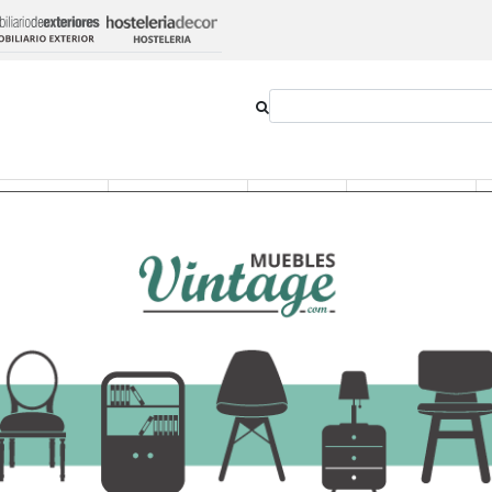
Outlet
Novedades
Estilos
Proyectos
ucho Natural 3 Cajones 25 x 60 x 123 cm
Zapatero de Mader
25 x 60 x 123 cm
435,60 €
-
+
Añadir al ca
Ver opciones
IVA incluido en el precio
Transporte:
36,30€