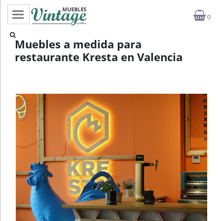
0
Categorías
Muebles a medida para
restaurante Kresta en Valencia
Top ventas
Outlet
Novedades
Estilos
Proyectos
Profesionales
Noticias
Contacto