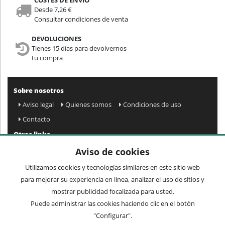
COSTES DE ENVÍO
Desde 7,26 €
Consultar condiciones de venta
DEVOLUCIONES
Tienes 15 días para devolvernos
tu compra
Sobre nosotros
Aviso legal
Quienes somos
Condiciones de uso
Contacto
Otros links
Mapa web
Preguntas frecuentes
Mi cuenta
Aviso de cookies
Condiciones de envío y devolución
Utilizamos cookies y tecnologías similares en este sitio web
Newsletter
para mejorar su experiencia en línea, analizar el uso de sitios y
mostrar publicidad focalizada para usted.
Puede administrar las cookies haciendo clic en el botón
Acepto
privacidad
Enviar »
"Configurar".